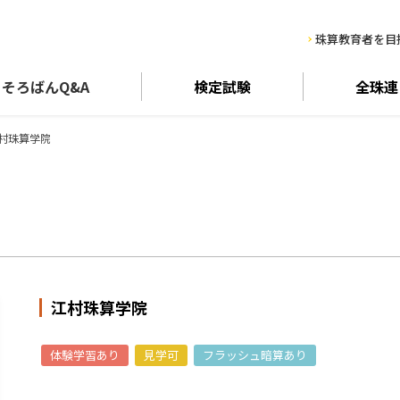
珠算教育者を目
そろばん
Q&A
検定試験
全珠連
村珠算学院
江村珠算学院
体験学習あり
見学可
フラッシュ暗算あり