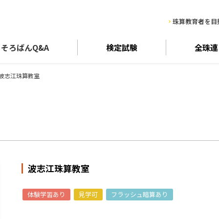
珠算教育者を目
そろばん
Q&A
検定試験
全珠連
波志江珠算教室
波志江珠算教室
体験学習あり
見学可
フラッシュ暗算あり