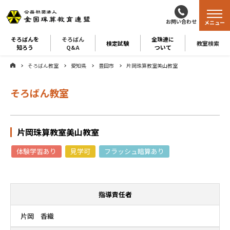
お問い合わせ
メニュー
そろばんを
そろばん
全珠連に
検定試験
教室検索
知ろう
Q&A
ついて
そろばん教室
愛知県
豊田市
片岡珠算教室美山教室
そろばん教室
片岡珠算教室美山教室
体験学習あり
見学可
フラッシュ暗算あり
指導責任者
片岡 香織