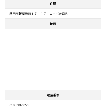
住所
秋田市新屋元町１７－１７ コーポ大森Ｂ
地図
電話番号
018-828-9059