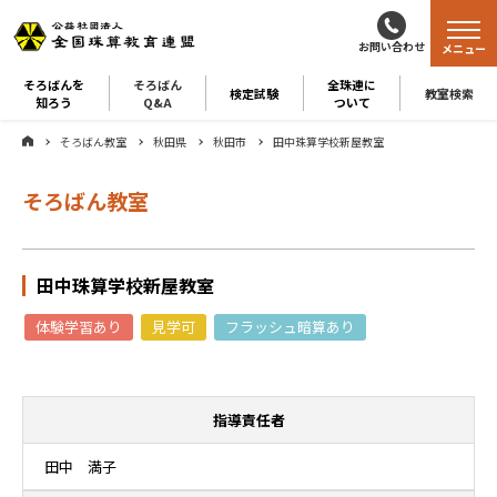
お問い合わせ
メニュー
そろばんを
そろばん
全珠連に
検定試験
教室検索
知ろう
Q&A
ついて
そろばん教室
秋田県
秋田市
田中珠算学校新屋教室
そろばん教室
田中珠算学校新屋教室
体験学習あり
見学可
フラッシュ暗算あり
指導責任者
田中 満子