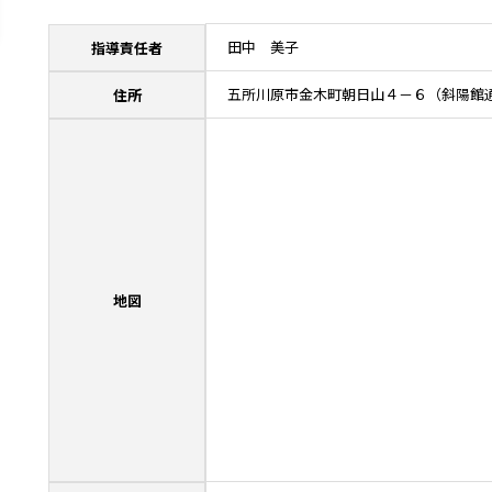
田中 美子
指導責任者
五所川原市金木町朝日山４－６（斜陽館
住所
地図