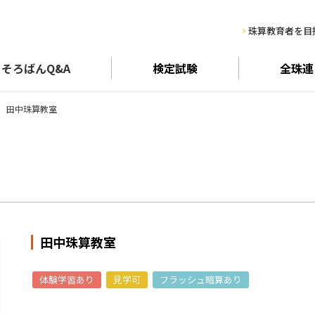
珠算教育者を目
そろばん
Q&A
検定試験
全珠連
田中珠算教室
田中珠算教室
体験学習あり
見学可
フラッシュ暗算あり