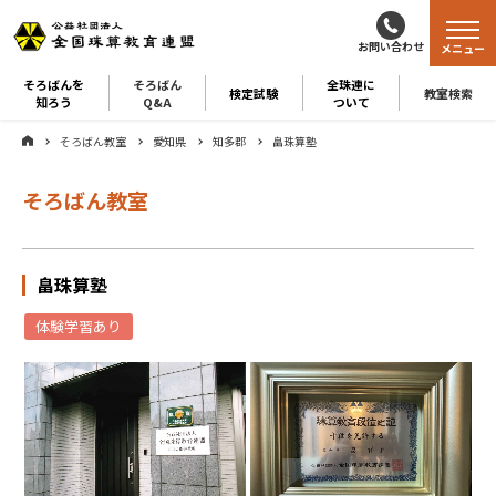
お問い合わせ
メニュー
そろばんを
そろばん
全珠連に
検定試験
教室検索
知ろう
Q&A
ついて
そろばん教室
愛知県
知多郡
畠珠算塾
そろばん教室
畠珠算塾
体験学習あり