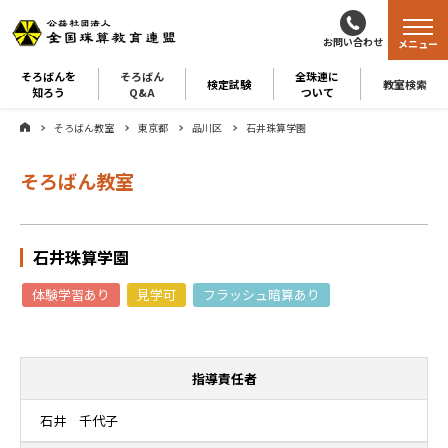
お問い合わせ
メニュー
そろばんを
そろばん
全珠連に
検定試験
教室検索
知ろう
Q&A
ついて
そろばん教室
東京都
品川区
石井珠算学園
そろばん教室
石井珠算学園
体験学習あり
見学可
フラッシュ暗算あり
指導責任者
石井 千代子