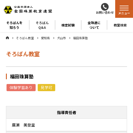
お問い合わせ
メニュー
そろばんを
そろばん
全珠連に
検定試験
教室検索
知ろう
Q&A
ついて
そろばん教室
愛知県
犬山市
福田珠算塾
そろばん教室
福田珠算塾
体験学習あり
見学可
指導責任者
廣瀬 美登里