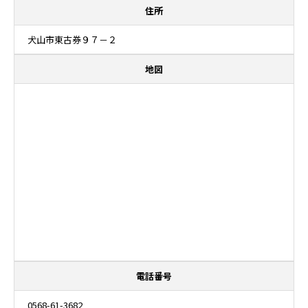
住所
犬山市東古券９７－２
地図
電話番号
0568-61-3682