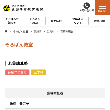
お問い合わせ
メニュー
そろばんを
そろばん
全珠連に
検定試験
教室検索
知ろう
Q&A
ついて
そろばん教室
愛知県
江南市
若葉珠算塾
そろばん教室
若葉珠算塾
体験学習あり
見学可
指導責任者
佐橋 美智子