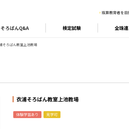
珠算教育者を目
そろばん
Q&A
検定試験
全珠連
浦そろばん教室上池教場
衣浦そろばん教室上池教場
体験学習あり
見学可