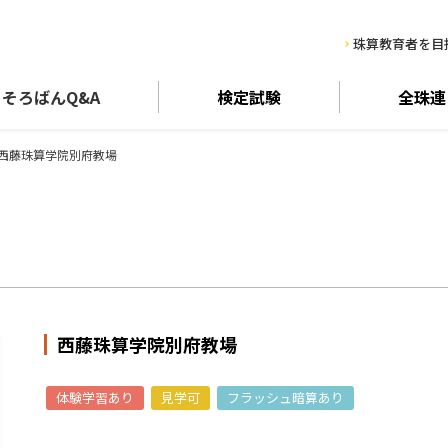
珠算教育者を目
そろばん
Q&A
検定試験
全珠連
西藤珠算学院別府教場
西藤珠算学院別府教場
体験学習あり
見学可
フラッシュ暗算あり