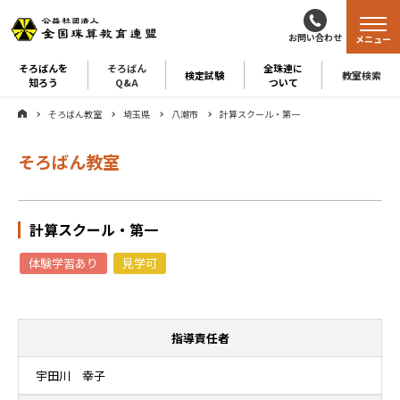
お問い合わせ
メニュー
そろばんを
そろばん
全珠連に
検定試験
教室検索
知ろう
Q&A
ついて
そろばん教室
埼玉県
八潮市
計算スクール・第一
そろばん教室
計算スクール・第一
体験学習あり
見学可
指導責任者
宇田川 幸子