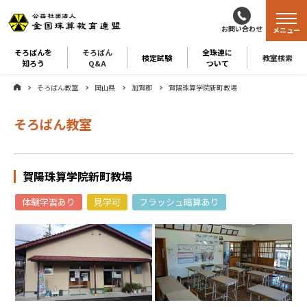
お問い合わせ
メニュー
そろばんを
そろばん
全珠連に
検定試験
教室検索
知ろう
Q&A
ついて
そろばん教室
岡山県
加賀郡
賀陽珠算学院新町教場
そろばん教室
賀陽珠算学院新町教場
体験学習あり
見学可
フラッシュ暗算あり