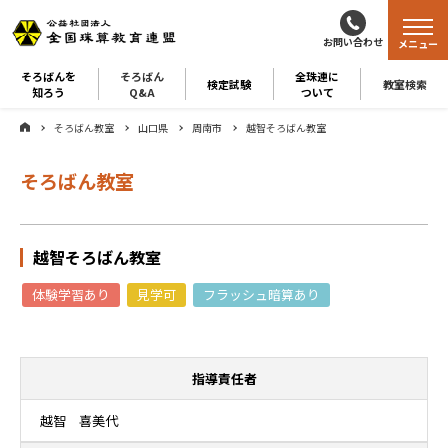
お問い合わせ
メニュー
そろばんを
そろばん
全珠連に
検定試験
教室検索
知ろう
Q&A
ついて
そろばん教室
山口県
周南市
越智そろばん教室
そろばん教室
越智そろばん教室
体験学習あり
見学可
フラッシュ暗算あり
指導責任者
越智 喜美代