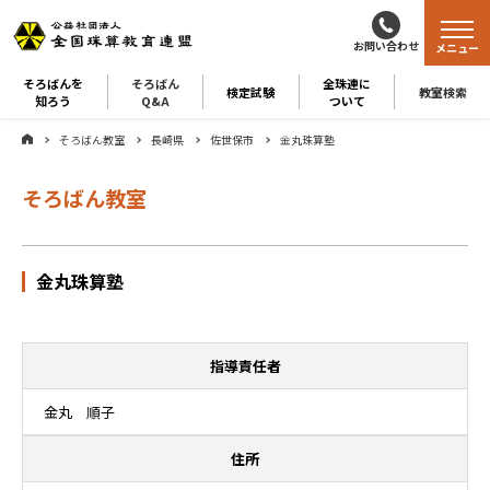
お問い合わせ
メニュー
そろばんを
そろばん
全珠連に
検定試験
教室検索
知ろう
Q&A
ついて
そろばん教室
長崎県
佐世保市
金丸珠算塾
そろばん教室
金丸珠算塾
指導責任者
金丸 順子
住所