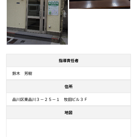
指導責任者
鈴木 芳樹
住所
品川区東品川３－２５－１ 牧田ビル３Ｆ
地図