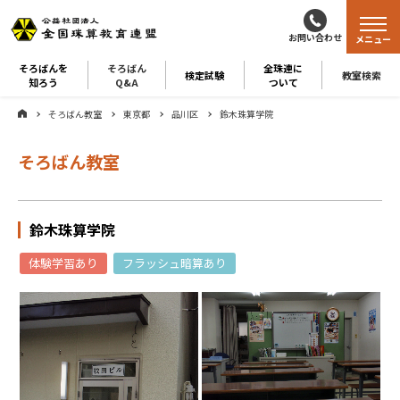
お問い合わせ
メニュー
そろばんを
そろばん
全珠連に
検定試験
教室検索
知ろう
Q&A
ついて
そろばん教室
東京都
品川区
鈴木珠算学院
そろばん教室
鈴木珠算学院
体験学習あり
フラッシュ暗算あり