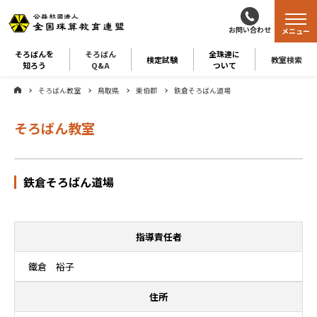
お問い合わせ
メニュー
そろばんを
そろばん
全珠連に
検定試験
教室検索
知ろう
Q&A
ついて
そろばん教室
鳥取県
東伯郡
鉄倉そろばん道場
そろばん教室
鉄倉そろばん道場
指導責任者
鐵倉 裕子
住所