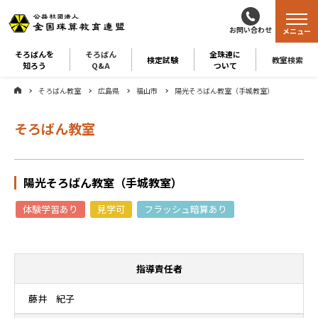
お問い合わせ
メニュー
そろばんを
そろばん
全珠連に
検定試験
教室検索
知ろう
Q&A
ついて
そろばん教室
広島県
福山市
陽光そろばん教室（手城教室）
そろばん教室
陽光そろばん教室（手城教室）
体験学習あり
見学可
フラッシュ暗算あり
指導責任者
藤井 紀子