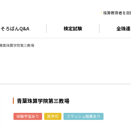
珠算教育者を目
そろばん
Q&A
検定試験
全珠連
青葉珠算学院第三教場
青葉珠算学院第三教場
体験学習あり
見学可
フラッシュ暗算あり