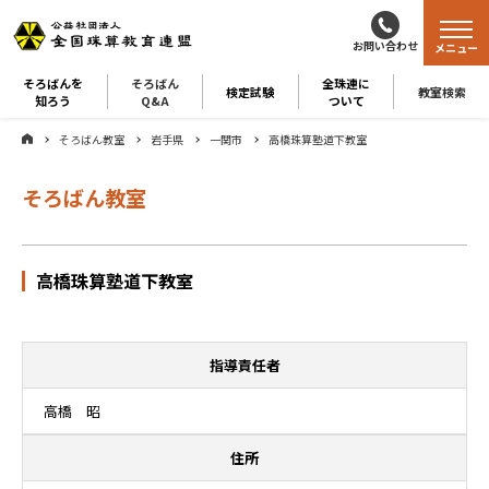
お問い合わせ
メニュー
そろばんを
そろばん
全珠連に
検定試験
教室検索
知ろう
Q&A
ついて
そろばん教室
岩手県
一関市
高橋珠算塾道下教室
そろばん教室
高橋珠算塾道下教室
指導責任者
高橋 昭
住所