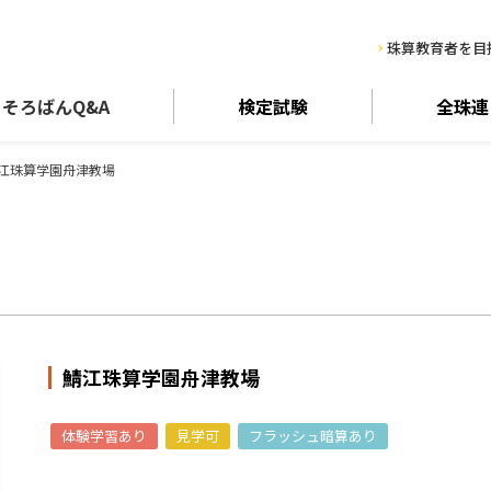
珠算教育者を目
そろばん
Q&A
検定試験
全珠連
江珠算学園舟津教場
鯖江珠算学園舟津教場
体験学習あり
見学可
フラッシュ暗算あり