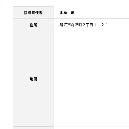
田島 壽
指導責任者
鯖江市舟津町２丁目１－２４
住所
地図