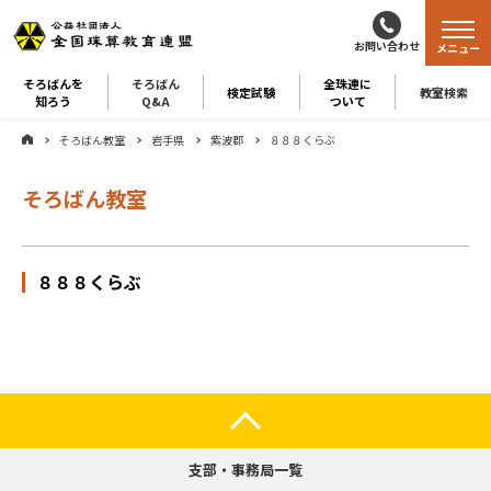
お問い合わせ
メニュー
そろばんを
そろばん
全珠連に
検定試験
教室検索
知ろう
Q&A
ついて
そろばん教室
岩手県
紫波郡
８８８くらぶ
そろばん教室
８８８くらぶ
支部・事務局一覧