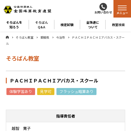
お問い合わせ
メニュー
そろばんを
そろばん
全珠連に
検定試験
教室検索
知ろう
Q&A
ついて
そろばん教室
愛媛県
今治市
ＰＡＣＨＩＰＡＣＨＩアバカス・スクー
ル
そろばん教室
ＰＡＣＨＩＰＡＣＨＩアバカス・スクール
体験学習あり
見学可
フラッシュ暗算あり
指導責任者
越智 寛子