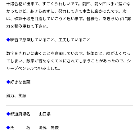
十段合格が出来て、すごくうれしいです。前回、前々回は手が届かな
かったけど、あきらめずに、努力してきて本当に良かったです。次
は、珠算十段を目指していこうと思います。皆様も、あきらめずに努
力を積み重ねて下さい。
◆
練習で意識していること、工夫していること
数字をきれいに書くことを意識しています。鉛筆だと、線が太くなっ
てしまい、数字が読めなくて×にされてしまうことがあったので、シ
ャープペンシルで挑みました。
◆
好きな言葉
努力、笑顔
◆
都道府県名 山口県
◆
氏 名 湯尻 晃俊