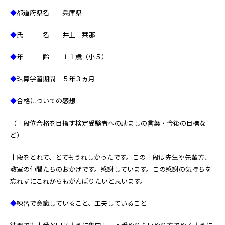
◆
都道府県名 兵庫県
◆
氏 名 井上 栞那
◆
年 齢 １１歳（小５）
◆
珠算学習期間 ５年３ヵ月
◆
合格についての感想
（十段位合格を目指す検定受験者への励ましの言葉・今後の目標な
ど）
十段をとれて、とてもうれしかったです。この十段は先生や先輩方、
教室の仲間たちのおかげです。感謝しています。この感謝の気持ちを
忘れずにこれからもがんばりたいと思います。
◆
練習で意識していること、工夫していること