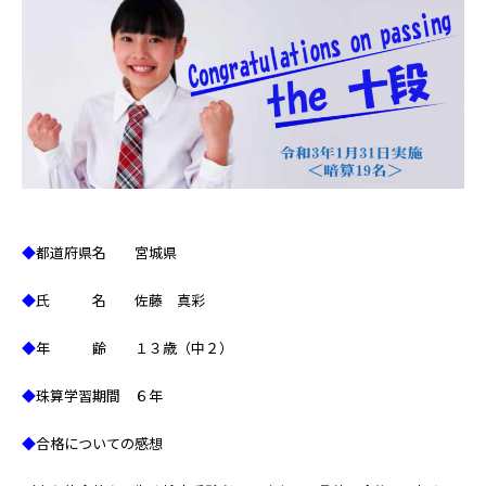
◆
都道府県名 宮城県
◆
氏 名 佐藤 真彩
◆
年 齢 １３歳（中２）
◆
珠算学習期間 ６年
◆
合格についての感想