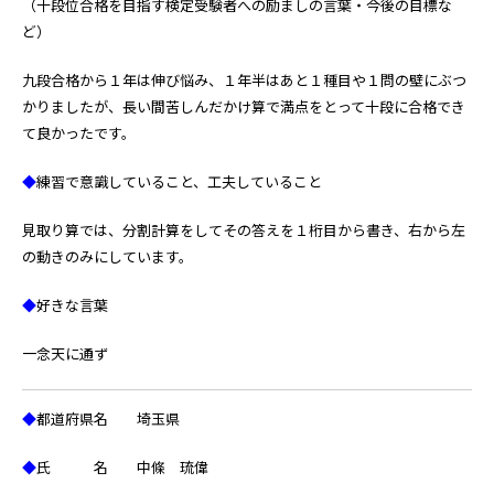
（十段位合格を目指す検定受験者への励ましの言葉・今後の目標な
ど）
九段合格から１年は伸び悩み、１年半はあと１種目や１問の壁にぶつ
かりましたが、長い間苦しんだかけ算で満点をとって十段に合格でき
て良かったです。
◆
練習で意識していること、工夫していること
見取り算では、分割計算をしてその答えを１桁目から書き、右から左
の動きのみにしています。
◆
好きな言葉
一念天に通ず
◆
都道府県名 埼玉県
◆
氏 名 中條 琉偉