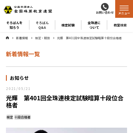
お問い合わせ
メニュー
そろばんを
そろばん
全珠連に
検定試験
教室検索
知ろう
Q&A
ついて
新着情報
検定・競技
光輝 第401回全珠連検定試験暗算十段位合格者
新着情報一覧
お知らせ
2021/05/21
光輝 第401回全珠連検定試験暗算十段位合
格者
検定
十段合格者