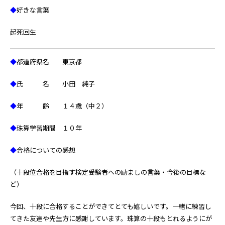
◆
好きな言葉
起死回生
◆
都道府県名 東京都
◆
氏 名 小田 純子
◆
年 齢 １４歳（中２）
◆
珠算学習期間 １０年
◆
合格についての感想
（十段位合格を目指す検定受験者への励ましの言葉・今後の目標な
ど）
今回、十段に合格することができてとても嬉しいです。一緒に練習し
てきた友達や先生方に感謝しています。珠算の十段もとれるようにが