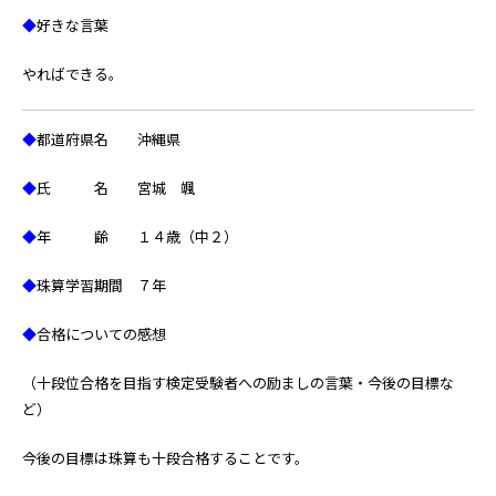
◆
好きな言葉
やればできる。
◆
都道府県名 沖縄県
◆
氏 名 宮城 颯
◆
年 齢 １４歳（中２）
◆
珠算学習期間 ７年
◆
合格についての感想
（十段位合格を目指す検定受験者への励ましの言葉・今後の目標な
ど）
今後の目標は珠算も十段合格することです。