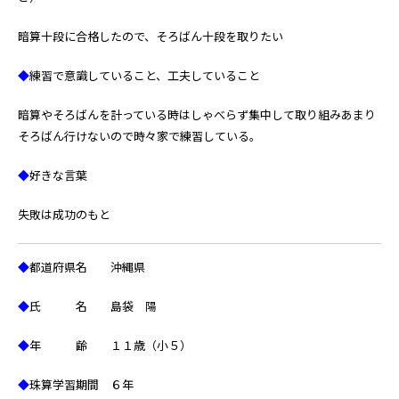
暗算十段に合格したので、そろばん十段を取りたい
◆
練習で意識していること、工夫していること
暗算やそろばんを計っている時はしゃべらず集中して取り組みあまり
そろばん行けないので時々家で練習している。
◆
好きな言葉
失敗は成功のもと
◆
都道府県名 沖縄県
◆
氏 名 島袋 陽
◆
年 齢 １１歳（小５）
◆
珠算学習期間 ６年