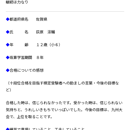
継続は力なり
◆
都道府県名 佐賀県
◆
氏 名 荻原 涼輔
◆
年 齢 １２歳（小６）
◆
珠算学習期間 ８年
◆
合格についての感想
（十段位合格を目指す検定受験者への励ましの言葉・今後の目標な
ど）
合格した時は、信じられなかったです。受かった時は、信じられない
気持ちと、うれしいきもちでいっぱいでした。今後の目標は、九州大
会で、上位を取ることです。
◆
練習で意識していること、工夫していること