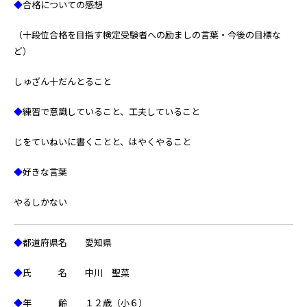
◆
合格についての感想
（十段位合格を目指す検定受験者への励ましの言葉・今後の目標な
ど）
しゅざん十だんとること
◆
練習で意識していること、工夫していること
じをていねいに書くことと、はやくやること
◆
好きな言葉
やるしかない
◆
都道府県名 愛知県
◆
氏 名 中川 聖菜
◆
年 齢 １２歳（小６）