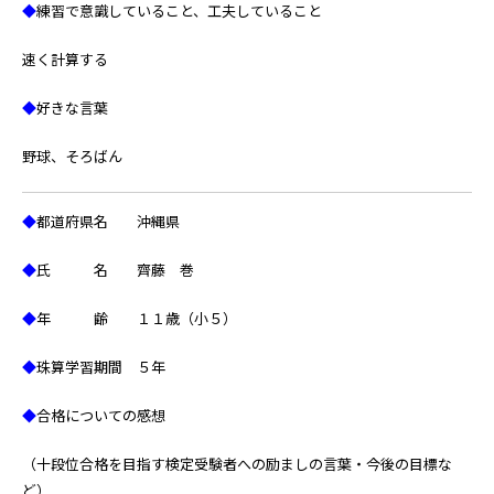
◆
練習で意識していること、工夫していること
速く計算する
◆
好きな言葉
野球、そろばん
◆
都道府県名 沖縄県
◆
氏 名 齊藤 巻
◆
年 齢 １１歳（小５）
◆
珠算学習期間 ５年
◆
合格についての感想
（十段位合格を目指す検定受験者への励ましの言葉・今後の目標な
ど）