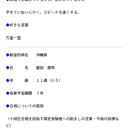
字をていねいにかく。スピードを速くする。
◆
好きな言葉
万里一空
◆
都道府県名 沖縄県
◆
氏 名 屋田 磨秀
◆
年 齢 １１歳（小５）
◆
珠算学習期間 ７年
◆
合格についての感想
（十段位合格を目指す検定受験者への励ましの言葉・今後の目標な
ど）