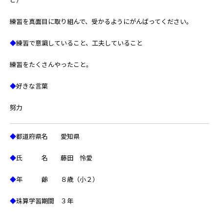
練習を真面目に取り組んで、受かるようにがんばってください。
◆
練習で意識していること、工夫していること
練習をたくさんやったこと。
◆
好きな言葉
努力
◆
都道府県名 愛知県
◆
氏 名 藤田 怜愛
◆
年 齢 ８歳（小２）
◆
珠算学習期間 ３年