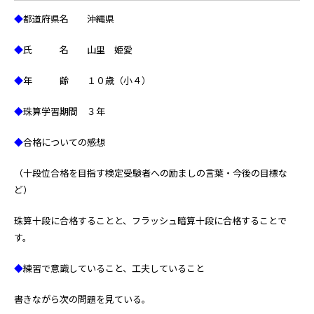
◆
都道府県名 沖縄県
◆
氏 名 山里 姫愛
◆
年 齢 １０歳（小４）
◆
珠算学習期間 ３年
◆
合格についての感想
（十段位合格を目指す検定受験者への励ましの言葉・今後の目標な
ど）
珠算十段に合格することと、フラッシュ暗算十段に合格することで
す。
◆
練習で意識していること、工夫していること
書きながら次の問題を見ている。