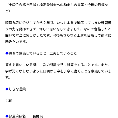
（十段位合格を目指す検定受験者への励ましの言葉・今後の目標な
ど）
暗算九段に合格してから２年間、いつも本番で緊張してしまい練習通
りの力を発揮できず、悔しい思いをしてきました。なので合格したと
聞いて本当に嬉しかったです。今後もさらなる上達を目指して練習に
励みたいです。
◆
練習で意識していること、工夫していること
答えを書いている間に、次の問題を見て計算をすることです。また、
字が汚くならないように日頃から字を丁寧に書くことを意識していま
す。
◆
好きな言葉
挑戦
◆
都道府県名 長野県