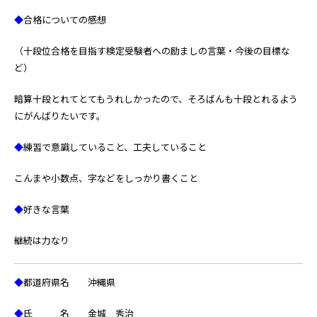
◆
合格についての感想
（十段位合格を目指す検定受験者への励ましの言葉・今後の目標な
ど）
暗算十段とれてとてもうれしかったので、そろばんも十段とれるよう
にがんばりたいです。
◆
練習で意識していること、工夫していること
こんまや小数点、字などをしっかり書くこと
◆
好きな言葉
継続は力なり
◆
都道府県名 沖縄県
◆
氏 名 金城 秀治