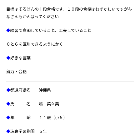
目標はそろばんの十段合格です。１０段の合格はむずかしいですがみ
なさんもがんばってください
◆
練習で意識していること、工夫していること
０と６を区別できるようにかく
◆
好きな言葉
努力・合格
◆
都道府県名 沖縄県
◆
氏 名 嶋 菜々美
◆
年 齢 １１歳（小５）
◆
珠算学習期間 ５年