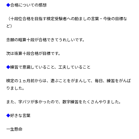
◆
合格についての感想
（十段位合格を目指す検定受験者への励ましの言葉・今後の目標な
ど）
念願の暗算十段が合格できてうれしいです。
次は珠算十段合格が目標です。
◆
練習で意識していること、工夫していること
検定の１ヵ月前からは、遊ぶことをがまんして、毎日、練習をがんば
りました。
また、字バツが多かったので、数字練習をたくさんやりました。
◆
好きな言葉
一生懸命