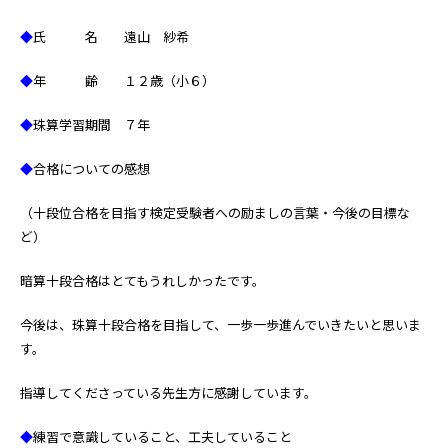
◆
氏 名 遠山 紗希
◆
年 齢 １２歳（小６）
◆
珠算学習期間 ７年
◆
合格についての感想
（十段位合格を目指す検定受験者への励ましの言葉・今後の目標な
ど）
暗算十段合格はとてもうれしかったです。
今後は、珠算十段合格を目指して、一歩一歩進んでいきたいと思いま
す。
指導してくださっている先生方に感謝しています。
◆
練習で意識していること、工夫していること