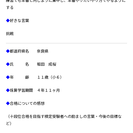
練習でも本番と同じように集中し、本番やりたいやり方でやるように
する
◆
好きな言葉
挑戦
◆
都道府県名 奈良県
◆
氏 名 堀田 成桜
◆
年 齢 １１歳（小６）
◆
珠算学習期間 ４年１１ヶ月
◆
合格についての感想
（十段位合格を目指す検定受験者への励ましの言葉・今後の目標な
ど）