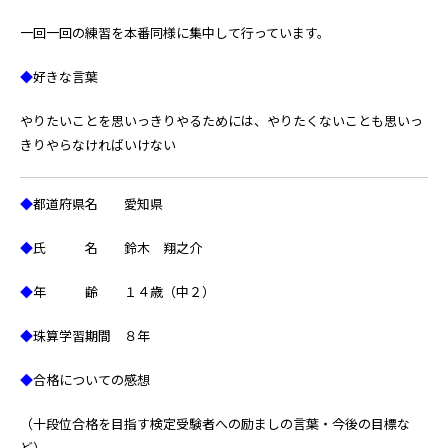
一回一回の練習を本番同様に集中して行っています。
◆
好きな言葉
やりたいことを思いっきりやるためには、やりたくないことも思いっ
きりやらなければいけない
◆
都道府県名 愛知県
◆
氏 名 鈴木 翔之介
◆
年 齢 １４歳（中２）
◆
珠算学習期間 ８年
◆
合格についての感想
（十段位合格を目指す検定受験者への励ましの言葉・今後の目標な
ど）