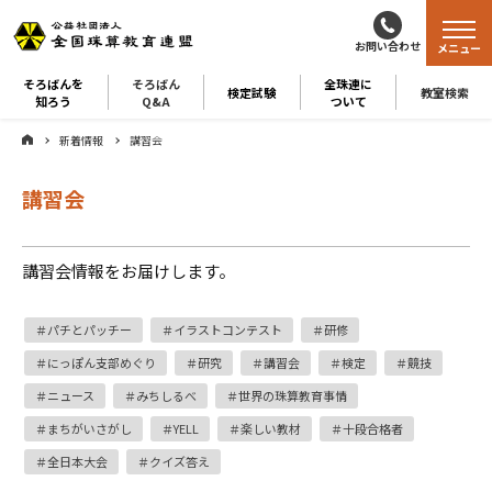
お問い合わせ
メニュー
そろばんを
そろばん
全珠連に
検定試験
教室検索
知ろう
Q&A
ついて
新着情報
講習会
講習会
講習会情報をお届けします。
パチとパッチー
イラストコンテスト
研修
にっぽん支部めぐり
研究
講習会
検定
競技
ニュース
みちしるべ
世界の珠算教育事情
まちがいさがし
YELL
楽しい教材
十段合格者
全日本大会
クイズ答え