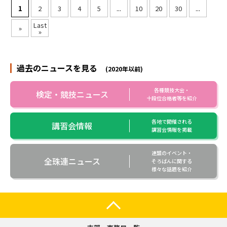
1
2
3
4
5
...
10
20
30
...
Last
»
»
過去のニュースを見る
(2020年以前)
各種競技大会・
検定・競技ニュース
十段位合格者等を紹介
各地で開催される
講習会情報
講習会情報を掲載
連盟のイベント・
全珠連ニュース
そろばんに関する
様々な話題を紹介