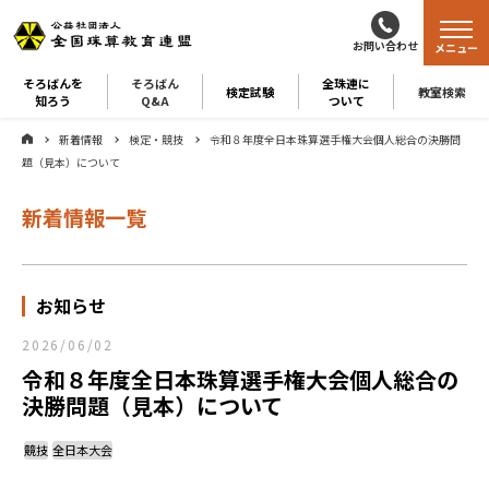
お問い合わせ
メニュー
そろばんを
そろばん
全珠連に
検定試験
教室検索
知ろう
Q&A
ついて
新着情報
検定・競技
令和８年度全日本珠算選手権大会個人総合の決勝問
題（見本）について
新着情報一覧
お知らせ
2026/06/02
令和８年度全日本珠算選手権大会個人総合の
決勝問題（見本）について
競技
全日本大会