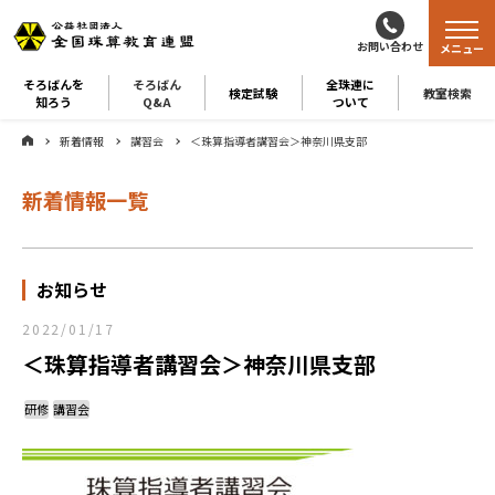
お問い合わせ
メニュー
そろばんを
そろばん
全珠連に
検定試験
教室検索
知ろう
Q&A
ついて
新着情報
講習会
＜珠算指導者講習会＞神奈川県支部
新着情報一覧
お知らせ
2022/01/17
＜珠算指導者講習会＞神奈川県支部
研修
講習会