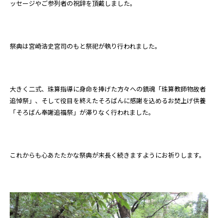
ッセージやご参列者の祝辞を頂戴しました。
祭典は宮崎浩史宮司のもと祭祀が執り行われました。
大きく二式、珠算指導に身命を捧げた方々への鎮魂「珠算教師物故者
追悼祭」、そして役目を終えたそろばんに感謝を込めるお焚上げ供養
「そろばん奉謝追福祭」が滞りなく行われました。
これからも心あたたかな祭典が末長く続きますようにお祈りします。