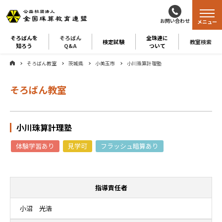
お問い合わせ
メニュー
そろばんを
そろばん
全珠連に
検定試験
教室検索
知ろう
Q&A
ついて
そろばん教室
茨城県
小美玉市
小川珠算計理塾
そろばん教室
小川珠算計理塾
体験学習あり
見学可
フラッシュ暗算あり
指導責任者
小沼 光浩