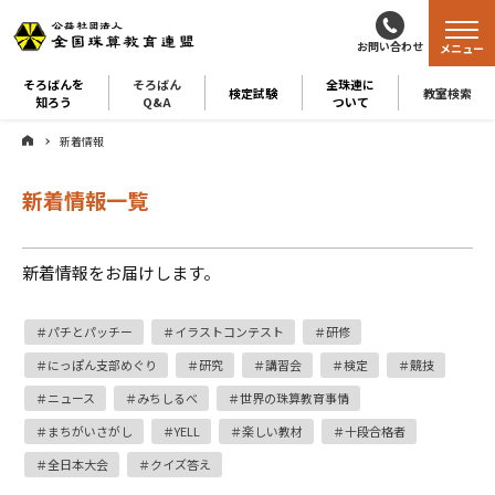
お問い合わせ
メニュー
そろばんを
そろばん
全珠連に
検定試験
教室検索
知ろう
Q&A
ついて
新着情報
新着情報一覧
新着情報をお届けします。
パチとパッチー
イラストコンテスト
研修
にっぽん支部めぐり
研究
講習会
検定
競技
ニュース
みちしるべ
世界の珠算教育事情
まちがいさがし
YELL
楽しい教材
十段合格者
全日本大会
クイズ答え