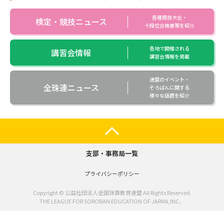
各種競技大会・
検定・競技ニュース
十段位合格者等を紹介
各地で開催される
講習会情報
講習会情報を掲載
連盟のイベント・
全珠連ニュース
そろばんに関する
様々な話題を紹介
支部・事務局一覧
プライバシーポリシー
Copyright © 公益社団法人全国珠算教育連盟 All Rights Reserved.
THE LEAGUE FOR SOROBAN EDUCATION OF JAPAN,INC．