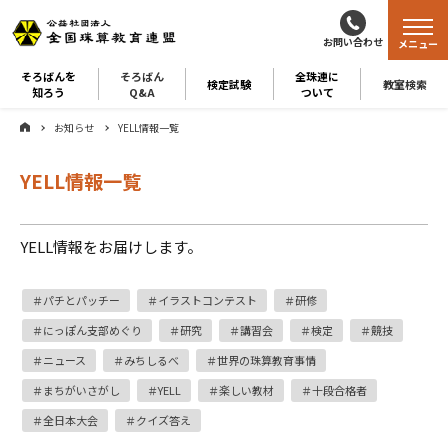
お問い合わせ
メニュー
そろばんを
そろばん
全珠連に
検定試験
教室検索
知ろう
Q&A
ついて
お知らせ
YELL情報一覧
YELL情報一覧
YELL情報をお届けします。
パチとパッチー
イラストコンテスト
研修
にっぽん支部めぐり
研究
講習会
検定
競技
ニュース
みちしるべ
世界の珠算教育事情
まちがいさがし
YELL
楽しい教材
十段合格者
全日本大会
クイズ答え