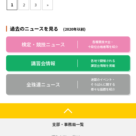
1
2
3
»
過去のニュースを見る
(2020年以前)
各種競技大会・
検定・競技ニュース
十段位合格者等を紹介
各地で開催される
講習会情報
講習会情報を掲載
連盟のイベント・
全珠連ニュース
そろばんに関する
様々な話題を紹介
支部・事務局一覧