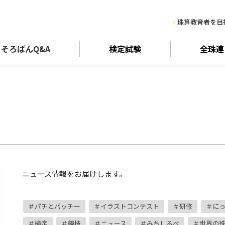
珠算教育者を目
そろばん
Q&A
検定試験
全珠連
ニュース情報をお届けします。
パチとパッチー
イラストコンテスト
研修
に
検定
競技
ニュース
みちしるべ
世界の