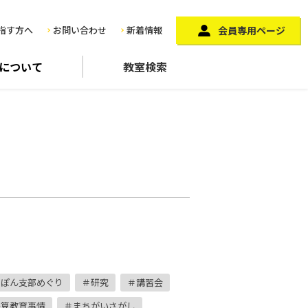
指す方へ
お問い合わせ
新着情報
会員専用ページ
に
ついて
教室検索
っぽん支部めぐり
研究
講習会
珠算教育事情
まちがいさがし