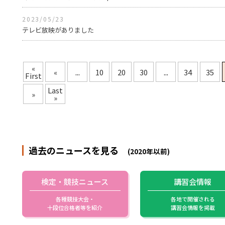
2023/05/23
テレビ放映がありました
«
«
...
10
20
30
...
34
35
First
Last
»
»
過去のニュースを見る
(2020年以前)
検定・競技ニュース
講習会情報
各種競技大会・
各地で開催される
十段位合格者等を紹介
講習会情報を掲載