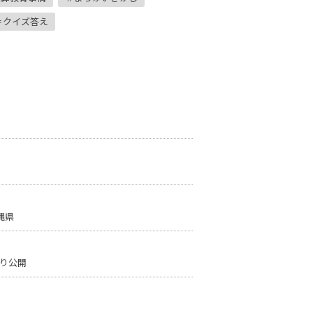
クイズ答え
縄県
り公開