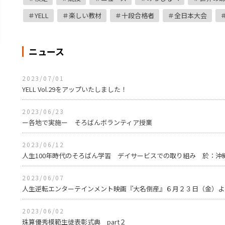
YELL
楽しい教材
十段合格者
全日本大会
ニュース
2023/07/01
YELL Vol.29をアップいたしました！
2023/06/23
ー各地で実施ー そろばんボランティア授業
2023/06/12
人生100年時代のそろばん学習 デイサービスでの取り組み 於：沖
2023/06/07
人生逆転エンターテインメント映画『大名倒産』６月２３日（金）よ
2023/06/02
珠算優秀模範生徒表彰式典 part２