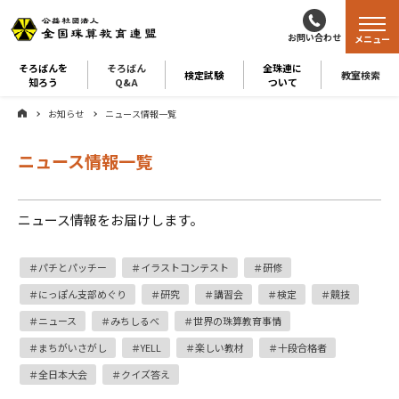
お問い合わせ
メニュー
そろばんを
そろばん
全珠連に
検定試験
教室検索
知ろう
Q&A
ついて
お知らせ
ニュース情報一覧
ニュース情報一覧
ニュース情報をお届けします。
パチとパッチー
イラストコンテスト
研修
にっぽん支部めぐり
研究
講習会
検定
競技
ニュース
みちしるべ
世界の珠算教育事情
まちがいさがし
YELL
楽しい教材
十段合格者
全日本大会
クイズ答え