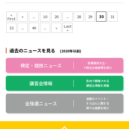
«
«
...
10
20
...
28
29
30
31
First
Last
32
...
40
...
»
»
過去のニュースを見る
(2020年以前)
各種競技大会・
検定・競技ニュース
十段位合格者等を紹介
各地で開催される
講習会情報
講習会情報を掲載
連盟のイベント・
全珠連ニュース
そろばんに関する
様々な話題を紹介