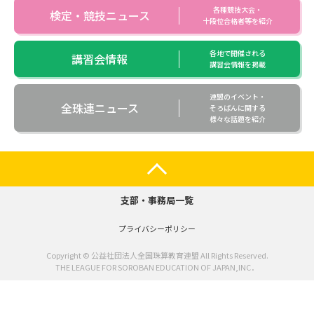
各種競技大会・
検定・競技ニュース
十段位合格者等を紹介
各地で開催される
講習会情報
講習会情報を掲載
連盟のイベント・
全珠連ニュース
そろばんに関する
様々な話題を紹介
支部・事務局一覧
プライバシーポリシー
Copyright © 公益社団法人全国珠算教育連盟 All Rights Reserved.
THE LEAGUE FOR SOROBAN EDUCATION OF JAPAN,INC．