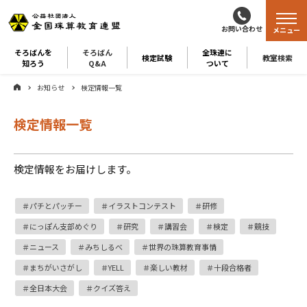
お問い合わせ
メニュー
そろばんを
そろばん
全珠連に
検定試験
教室検索
知ろう
Q&A
ついて
お知らせ
検定情報一覧
検定情報一覧
検定情報をお届けします。
パチとパッチー
イラストコンテスト
研修
にっぽん支部めぐり
研究
講習会
検定
競技
ニュース
みちしるべ
世界の珠算教育事情
まちがいさがし
YELL
楽しい教材
十段合格者
全日本大会
クイズ答え