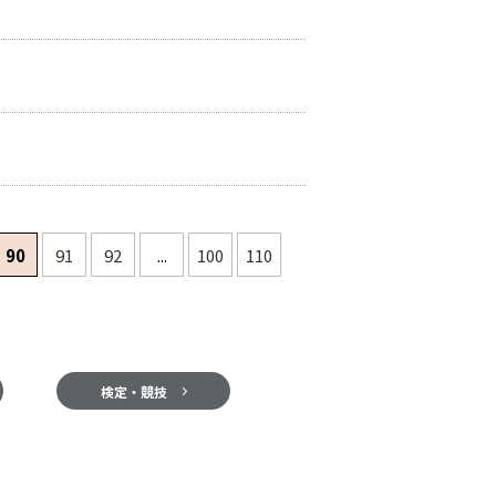
90
91
92
...
100
110
検定・競技