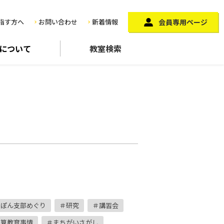
指す方へ
お問い合わせ
新着情報
会員専用ページ
に
ついて
教室検索
っぽん支部めぐり
研究
講習会
珠算教育事情
まちがいさがし