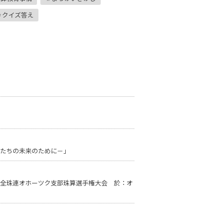
クイズ答え
たちの未来のために－」
回全珠連オホーツク支部珠算選手権大会 於：オ