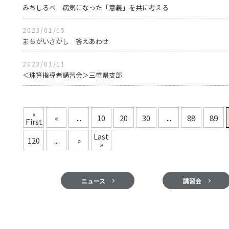
みちしるべ 病気になった「意義」を共に考える
2023/01/15
まちがいさがし 答えあわせ
2023/01/11
＜珠算指導者講習会＞三重県支部
«
«
...
10
20
30
...
88
89
First
Last
120
...
»
»
ニュース
講習会