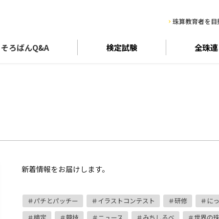
珠算教育者を目
そろばん
Q&A
検定試験
全珠連
新着情報をお届けします。
パチとパッチー
イラストコンテスト
研修
に
検定
競技
ニュース
みちしるべ
世界の