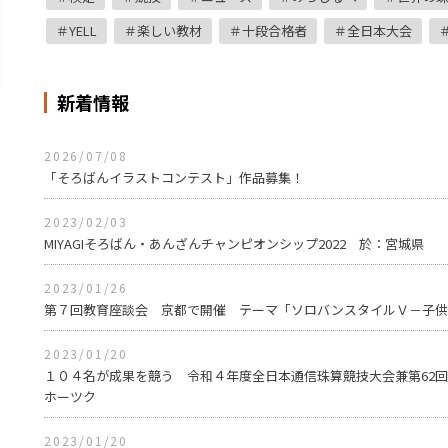
YELL
楽しい教材
十段合格者
全日本大会
新着情報
2026/07/08
「そろばんイラストコンテスト」作品募集！
2023/02/03
MIYAGIそろばん・あんざんチャンピオンシップ2022 於：宮城県
2023/01/26
第７回教育座談会 京都で開催 テーマ「ソロバンスタイルＶ－子供
2023/01/20
１０４名が成果を競う 令和４年度全日本通信珠算競技大会兼第62
ホーツク
2023/01/20