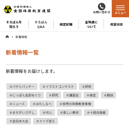
お問い合わせ
メニュー
そろばんを
そろばん
全珠連に
検定試験
教室検索
知ろう
Q&A
ついて
新着情報
新着情報一覧
新着情報をお届けします。
パチとパッチー
イラストコンテスト
研修
にっぽん支部めぐり
研究
講習会
検定
競技
ニュース
みちしるべ
世界の珠算教育事情
まちがいさがし
YELL
楽しい教材
十段合格者
全日本大会
クイズ答え