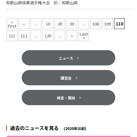
和歌山県珠算選手権大会 於：和歌山県
«
«
...
10
20
30
...
108
109
110
First
Last
111
112
...
120
...
»
»
ニュース
講習会
検定・競技
過去のニュースを見る
(2020年以前)