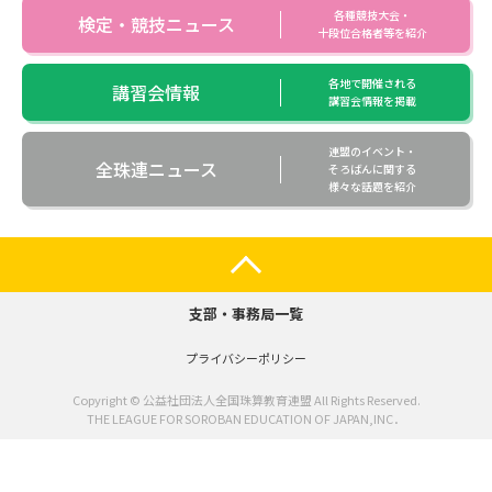
各種競技大会・
検定・競技ニュース
十段位合格者等を紹介
各地で開催される
講習会情報
講習会情報を掲載
連盟のイベント・
全珠連ニュース
そろばんに関する
様々な話題を紹介
支部・事務局一覧
プライバシーポリシー
Copyright © 公益社団法人全国珠算教育連盟 All Rights Reserved.
THE LEAGUE FOR SOROBAN EDUCATION OF JAPAN,INC．