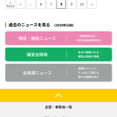
«
«
...
6
7
8
9
10
»
First
過去のニュースを見る
(2020年以前)
各種競技大会・
検定・競技ニュース
十段位合格者等を紹介
各地で開催される
講習会情報
講習会情報を掲載
連盟のイベント・
全珠連ニュース
そろばんに関する
様々な話題を紹介
支部・事務局一覧