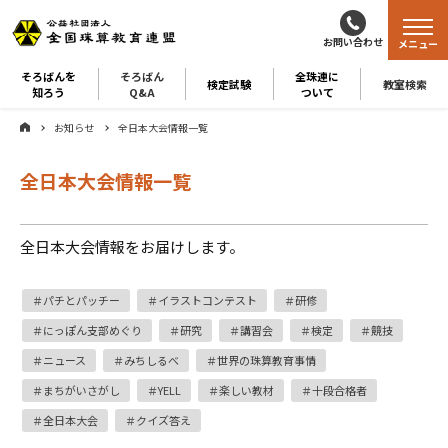
お問い合わせ
メニュー
そろばんを
そろばん
全珠連に
検定試験
教室検索
知ろう
Q&A
ついて
お知らせ
全日本大会情報一覧
全日本大会情報一覧
全日本大会情報をお届けします。
パチとパッチー
イラストコンテスト
研修
にっぽん支部めぐり
研究
講習会
検定
競技
ニュース
みちしるべ
世界の珠算教育事情
まちがいさがし
YELL
楽しい教材
十段合格者
全日本大会
クイズ答え